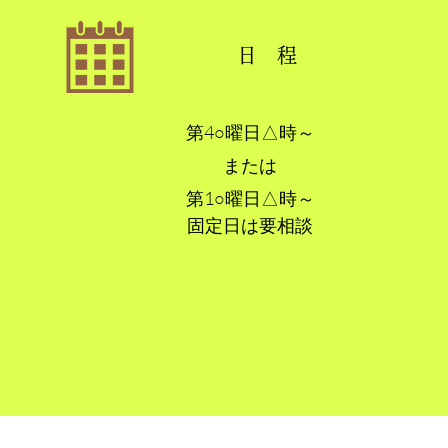
日 程
第4○曜日△時～
または
第1○曜日△時～
​固定日は要相談