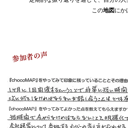
この
地図
にか
参加者の声